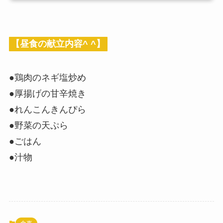
【昼食の献立内容^ ^】
●鶏肉のネギ塩炒め
●厚揚げの甘辛焼き
●れんこんきんぴら
●野菜の天ぷら
●ごはん
●汁物