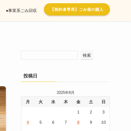
【
契約者専用】ごみ袋の購入
●事業系ごみ回収
検索
投稿日
2025年8月
月
火
水
木
金
土
日
1
2
3
4
5
6
7
8
9
10