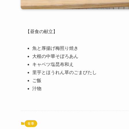
【昼食の献立】
魚と厚揚げ梅照り焼き
大根の中華そぼろあん
キャベツ塩昆布和え
里芋とほうれん草のごまびたし
ご飯
汁物
食事