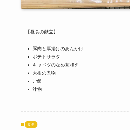
【昼食の献立】
豚肉と厚揚げのあんかけ
ポテトサラダ
キャベツのなめ茸和え
大根の煮物
ご飯
汁物
食事