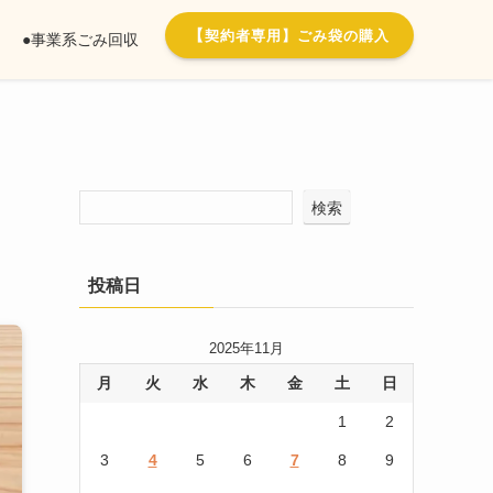
【
契約者専用】ごみ袋の購入
●事業系ごみ回収
検索
投稿日
2025年11月
月
火
水
木
金
土
日
1
2
3
4
5
6
7
8
9