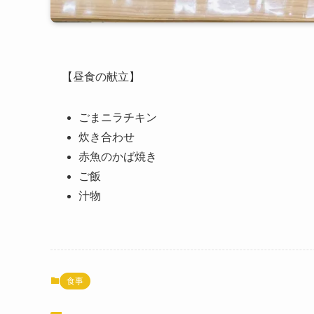
【昼食の献立】
ごまニラチキン
炊き合わせ
赤魚のかば焼き
ご飯
汁物
食事