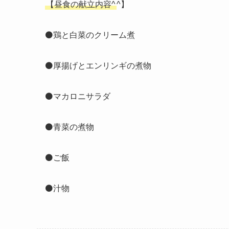
【昼食の献立内容^
^】
⚫️鶏と白菜のクリーム煮
⚫️厚揚げとエンリンギの煮物
⚫️マカロニサラダ
⚫️青菜の煮物
⚫️ご飯
⚫️汁物