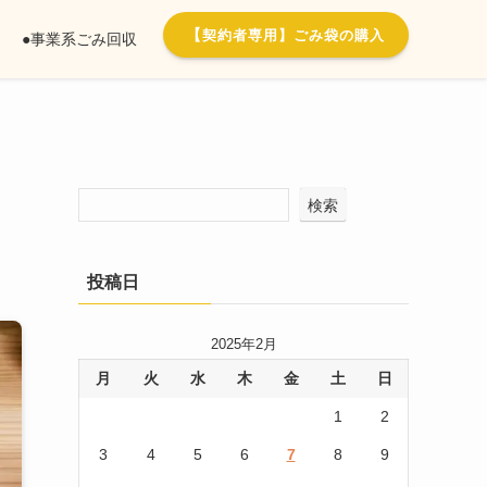
【
契約者専用】ごみ袋の購入
●事業系ごみ回収
検索
投稿日
2025年2月
月
火
水
木
金
土
日
1
2
3
4
5
6
7
8
9