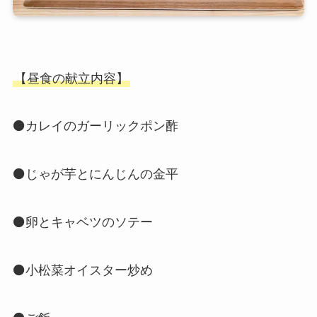
【昼食の献立内容】
⚫️カレイのガーリックポン酢
⚫️じゃが芋とにんじんの金平
⚫️卵とキャベツのソテー
⚫️小松菜オイスター炒め