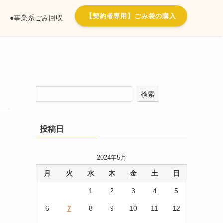
【
契約者専用】ごみ袋の購入
●事業系ごみ回収
検索
投稿日
2024年5月
月
火
水
木
金
土
日
1
2
3
4
5
6
7
8
9
10
11
12