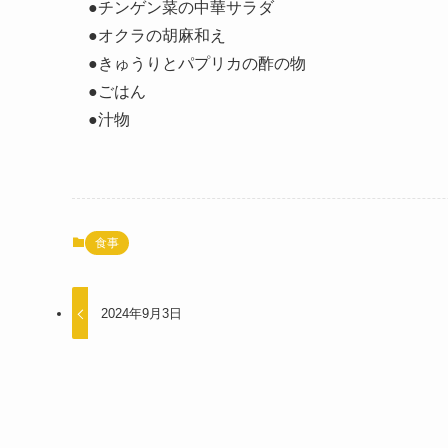
●チンゲン菜の中華サラダ
●オクラの胡麻和え
●きゅうりとパプリカの酢の物
●ごはん
●汁物
食事
2024年9月3日