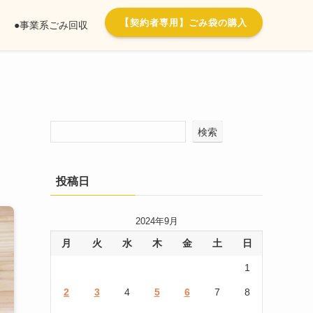
【
契約者専用】ごみ袋の購入
●事業系ごみ回収
検索
投稿日
2024年9月
月
火
水
木
金
土
日
1
2
3
4
5
6
7
8