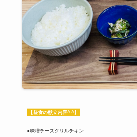
【昼食の献立内容^ ^】
●味噌チーズグリルチキン