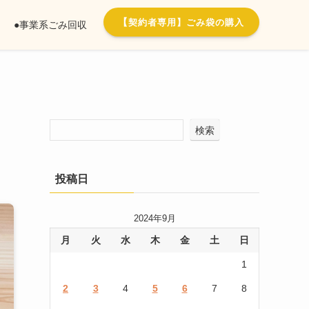
【
契約者専用】ごみ袋の購入
●事業系ごみ回収
検索
投稿日
2024年9月
月
火
水
木
金
土
日
1
2
3
4
5
6
7
8