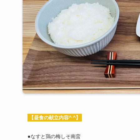
【昼食の献立内容^ ^】
●なすと鶏の梅しそ南蛮