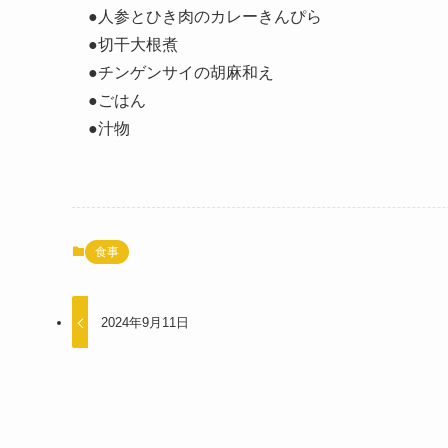
●人参とひき肉のカレーきんぴら
●切干大根煮
●チンゲンサイの胡麻和え
●ごはん
●汁物
食事
2024年9月11日